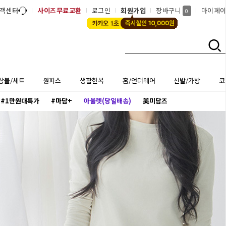
객센터
사이즈무료교환
로그인
회원가입
장바구니
마이페
0
상블/세트
원피스
생활한복
홈/언더웨어
신발/가방
코
#1만원대특가
#마담+
아울렛(당일배송)
美미담즈