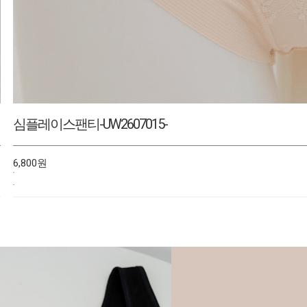
줄무늬삼각팬티-UW205002-
6,800원