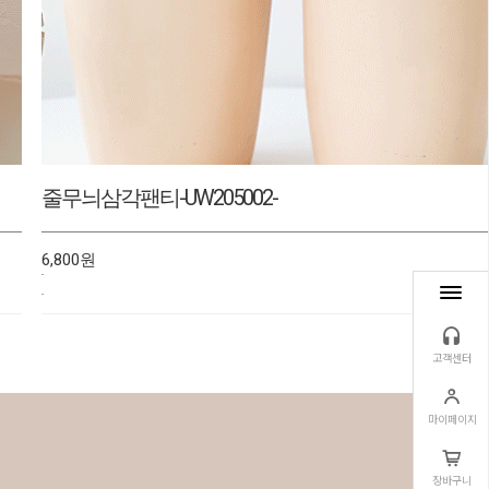
인견데일리브라런닝-UW2607012-
22,000원
25,800원
고객센터
마이페이지
장바구니