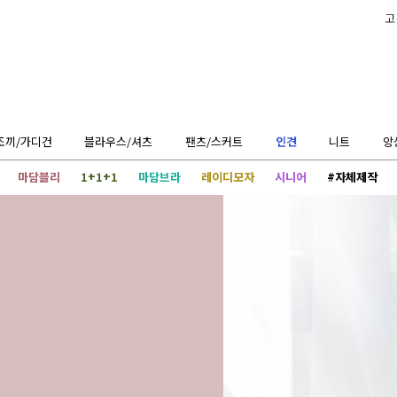
고
조끼/가디건
블라우스/셔츠
팬츠/스커트
인견
니트
앙
마담블리
1+1+1
마담브라
레이디모자
시니어
#자체제작