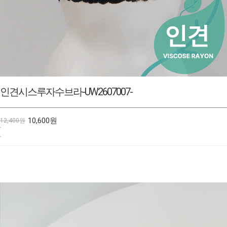
심플레이스팬티-UW2607015-
6,800원