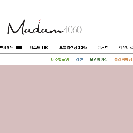
베스트 100
오늘의신상 10%
티셔츠
아우터/
전체메뉴
내추럴포엠
리센
모던베이직
클래씨마담