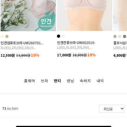
인견잔꽃브라-UW002010-
인견컴포트브라-UW260701...
줄무늬삼각팬
L(80),XL(85),XXL(90)...
XL(85),2XL(90),3XL(9...
L(90),XL
10%
10%
17,000원
18,800원
12,500원
13,800원
6,800원
홈웨어
브라
팬티
런닝
속바지
내의
73
ea item