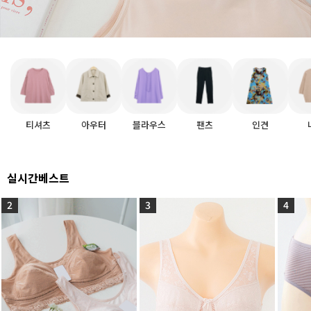
티셔츠
아우터
블라우스
팬츠
인견
실시간베스트
2
3
4