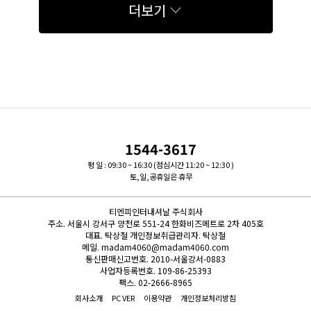
더보기
1544-3617
평 일 : 09:30 ~ 16:30 (점심시간 11:20 ~ 12:30 )
토,일,공휴일은 휴무
티엔피인터내셔날 주식회사
주소.
서울시 강서구 양천로 551-24 한화비즈메트로 2차 405호
대표.
탁상철
개인정보취급관리자.
탁상철
메일.
madam4060@madam4060.com
통신판매신고번호.
2010-서울강서-0883
사업자등록번호.
109-86-25393
팩스.
02-2666-8965
회사소개
PC VER
이용약관
개인정보처리방침