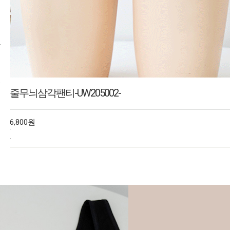
인견소프트브라-UW2607009-
13,400원
14,800원