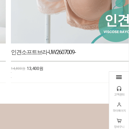
5부인견속바지-UW207003-
9,800원
10,800원
고객센터
마이페이지
장바구니