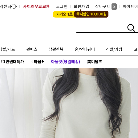
객센터
사이즈무료교환
로그인
회원가입
장바구니
마이페
0
상블/세트
원피스
생활한복
홈/언더웨어
신발/가방
코
#1만원대특가
#마담+
아울렛(당일배송)
美미담즈