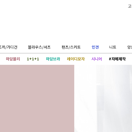
고
조끼/가디건
블라우스/셔츠
팬츠/스커트
인견
니트
앙
마담블리
1+1+1
마담브라
레이디모자
시니어
#자체제작