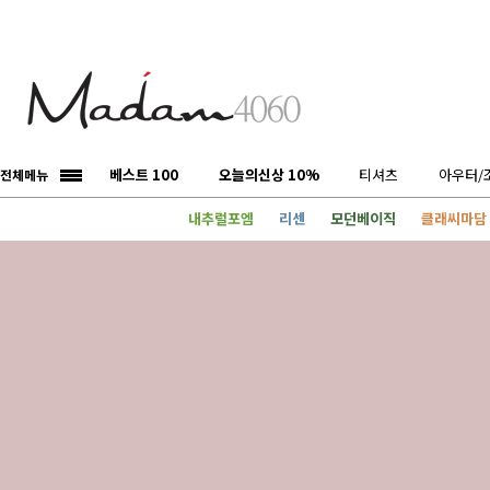
베스트 100
오늘의신상 10%
티셔츠
아우터/
전체메뉴
내추럴포엠
리센
모던베이직
클래씨마담