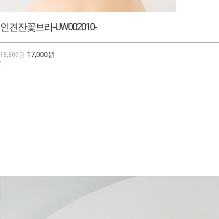
줄무늬삼각팬티-UW205002-
6,800원