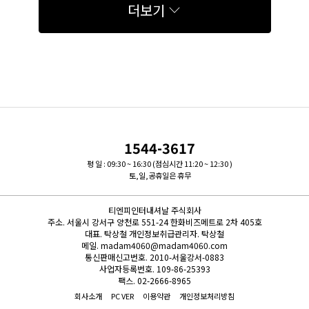
더보기
1544-3617
평 일 : 09:30 ~ 16:30 (점심시간 11:20 ~ 12:30 )
토,일,공휴일은 휴무
티엔피인터내셔날 주식회사
주소.
서울시 강서구 양천로 551-24 한화비즈메트로 2차 405호
대표.
탁상철
개인정보취급관리자.
탁상철
메일.
madam4060@madam4060.com
통신판매신고번호.
2010-서울강서-0883
사업자등록번호.
109-86-25393
팩스.
02-2666-8965
회사소개
PC VER
이용약관
개인정보처리방침