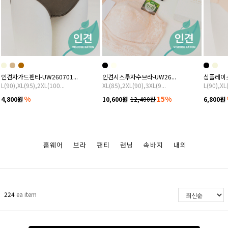
인견자가드팬티-UW260701...
인견시스루자수브라-UW26...
심플레이스팬
L(90),XL(95),2XL(100...
XL(85),2XL(90),3XL(9...
L(90),XL
%
15%
4,800원
10,600원
12,400원
6,800원
홈웨어
브라
팬티
런닝
속바지
내의
224
ea item