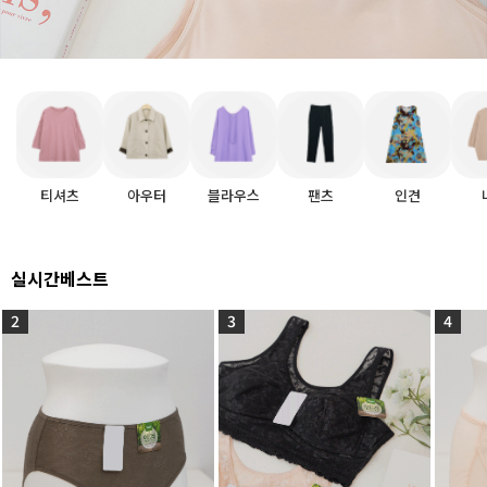
티셔츠
아우터
블라우스
팬츠
인견
실시간베스트
2
3
4