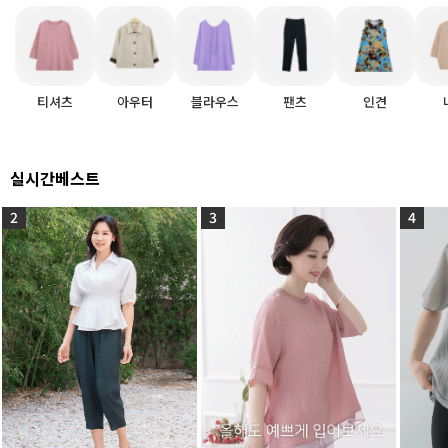
티셔츠
아우터
블라우스
팬츠
인견
실시간베스트
2
3
4