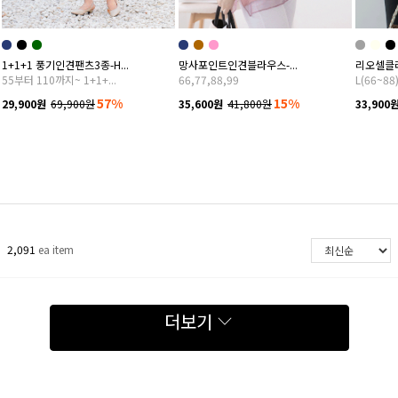
1+1+1 풍기인견팬츠3종-H...
망사포인트인견블라우스-...
리오셀클라
55부터 110까지~ 1+1+...
66,77,88,99
L(66~88
57%
15%
29,900원
69,900원
35,600원
41,800원
33,900
2,091
ea item
더보기