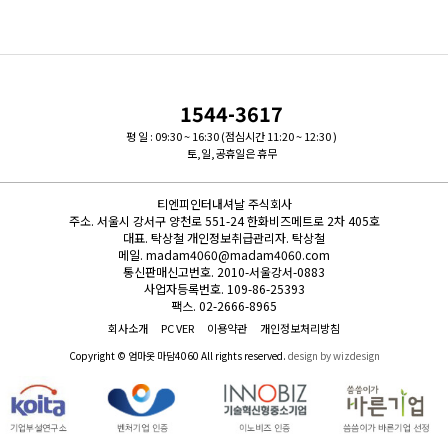
1544-3617
평 일 : 09:30 ~ 16:30 (점심시간 11:20 ~ 12:30 )
토,일,공휴일은 휴무
티엔피인터내셔날 주식회사
주소.
서울시 강서구 양천로 551-24 한화비즈메트로 2차 405호
대표.
탁상철
개인정보취급관리자.
탁상철
메일.
madam4060@madam4060.com
통신판매신고번호.
2010-서울강서-0883
사업자등록번호.
109-86-25393
팩스.
02-2666-8965
회사소개
PC VER
이용약관
개인정보처리방침
Copyright © 엄마옷 마담4060 All rights reserved.
design by wizdesign