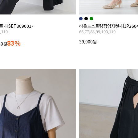
HSET309001-
라운드스트링집업자켓-HJP2604
0,110
66,77,88,99,100,110
83%
39,900원
00원