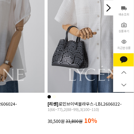
배송조회
상품후기
최근본상품
06024-
[리센]
로민브이넥블라우스-LBL2606022-
1(66~77),2(88~99),3(100~110)
10%
30,500원
33,800원