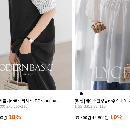
키줄가라배색티셔츠-TE2606008-
[리센]
레이스펀칭블라우스-LBL26
99),2XL(100-110)
1(66~88),2(99~110)
10%
10%
00원
39,500원
43,800원