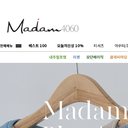
베스트 100
오늘의신상 10%
티셔츠
아우터/
전체메뉴
내추럴포엠
리센
모던베이직
클래씨마담