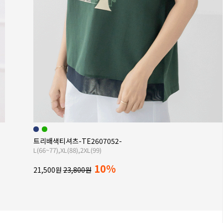
리오셀클라우드블라우스-BL2606117-
L(66~88),XL(99~110)
10%
35,900원
39,800원