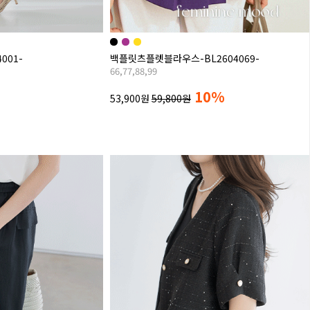
001-
백플릿츠플렛블라우스-BL2604069-
66,77,88,99
10%
53,900원
59,800원