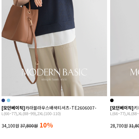
[모던베이직]
카라블라우스배색티셔츠-TE2606007-
[모던베이직]
키
L(66~77),XL(88~99),2XL(100-110)
L(66~77),XL(88~
10%
34,100원
37,800원
28,700원
31,8