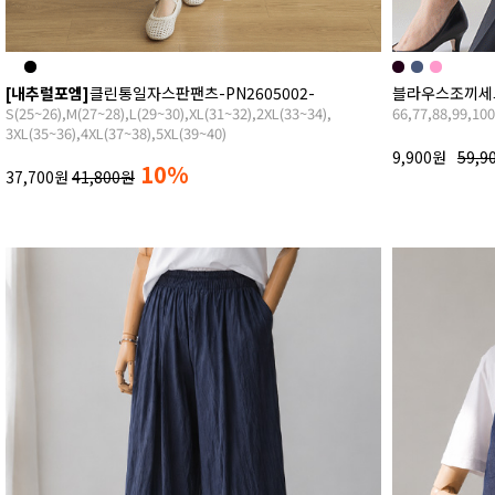
[내추럴포엠]
클린통일자스판팬츠-PN2605002-
블라우스조끼세트-
S(25~26),M(27~28),L(29~30),XL(31~32),2XL(33~34),
66,77,88,99,10
3XL(35~36),4XL(37~38),5XL(39~40)
9,900원
59,9
10%
37,700원
41,800원