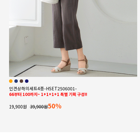
1+1 워터풀펀칭자켓&티셔츠세트-HEN2504001-
55,66,77,88,99,100,110
83%
9,900원
59,900원