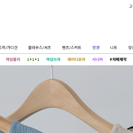
고
조끼/가디건
블라우스/셔츠
팬츠/스커트
인견
니트
앙
마담블리
1+1+1
마담브라
레이디모자
시니어
#자체제작