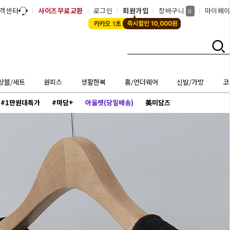
객센터
사이즈무료교환
로그인
회원가입
장바구니
마이페
0
상블/세트
원피스
생활한복
홈/언더웨어
신발/가방
코
#1만원대특가
#마담+
아울렛(당일배송)
美미담즈