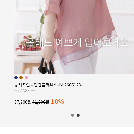
1+1+1 풍기인견팬츠3종-HPN2505001-
55부터 110까지~ 1+1+1 특별 기획 구성!!
57%
29,900원
69,900원