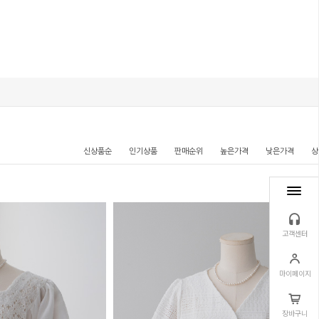
신상품순
인기상품
판매순위
높은가격
낮은가격
상
고객센터
마이페이지
장바구니