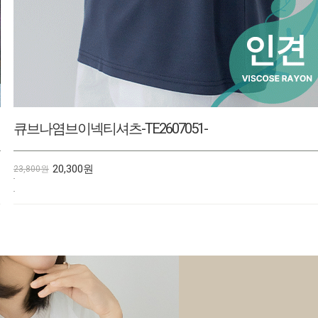
허리주름나염원피스-OP2606002-
28,800원
33,800원