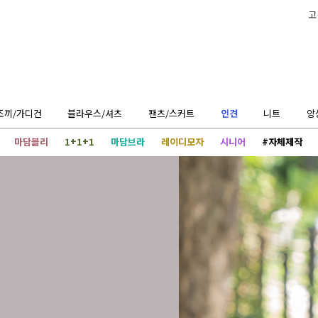
고
조끼/가디건
블라우스/셔츠
팬츠/스커트
인견
니트
앙
마담블리
1+1+1
마담브라
레이디모자
시니어
#자체제작