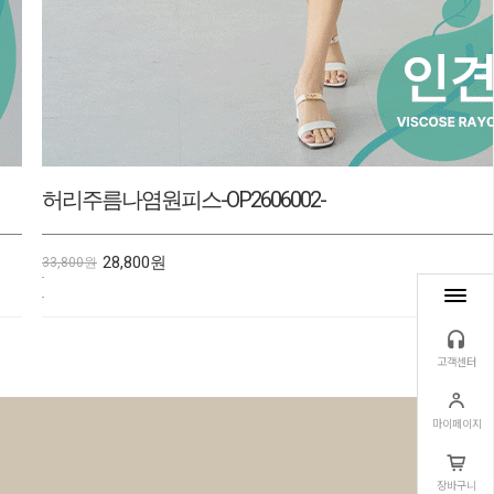
모던나염7부블라우스-BL2607080-
37,300원
43,800원
고객센터
마이페이지
장바구니