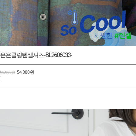
큐브나염브이넥티셔츠-TE2607051-
20,300원
23,800원