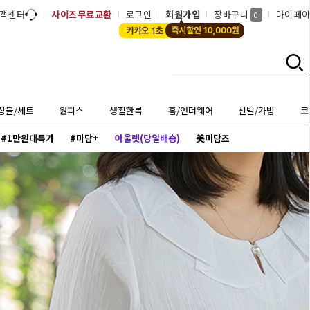
객센터
사이즈무료교환
로그인
회원가입
장바구니
마이페
0
상블/세트
원피스
생활한복
홈/언더웨어
신발/가방
코
#1만원대특가
#마담+
아울렛(당일배송)
美미담즈