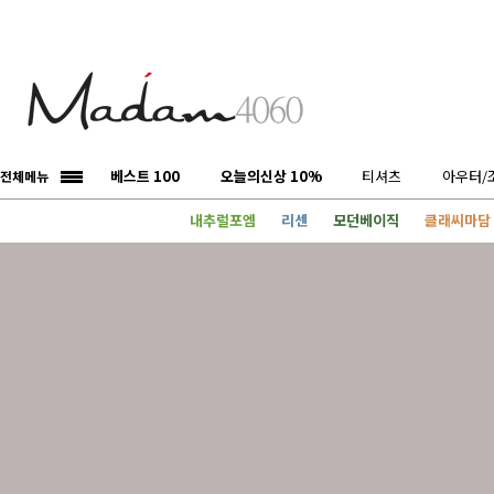
베스트 100
오늘의신상 10%
티셔츠
아우터/
전체메뉴
내추럴포엠
리센
모던베이직
클래씨마담