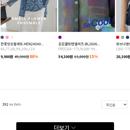
잔꽃앙상블세트-HEN24040...
은은쿨링텐셀셔츠-BL2606...
큐브나염브
66,77,88,99,100,110
FREE(66~77),XL(88~99...
L(66~77)
80%
15%
9,900원
49,900원
54,300원
63,800원
20,300
392
ea item
더보기