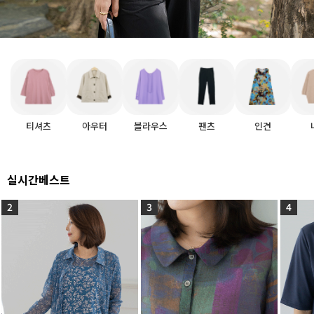
티셔츠
아우터
블라우스
팬츠
인견
실시간베스트
2
3
4