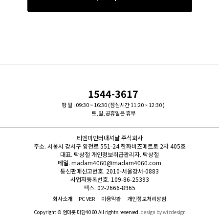
1544-3617
평 일 : 09:30 ~ 16:30 (점심시간 11:20 ~ 12:30 )
토,일,공휴일은 휴무
티엔피인터내셔날 주식회사
주소.
서울시 강서구 양천로 551-24 한화비즈메트로 2차 405호
대표.
탁상철
개인정보취급관리자.
탁상철
메일.
madam4060@madam4060.com
통신판매신고번호.
2010-서울강서-0883
사업자등록번호.
109-86-25393
팩스.
02-2666-8965
회사소개
PC VER
이용약관
개인정보처리방침
Copyright © 엄마옷 마담4060 All rights reserved.
design by wizdesign