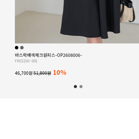
[내추럴포엠]
포플라워코튼나시원피스-OP2607021-
FREE(55~77)
10%
57,500원
63,800원