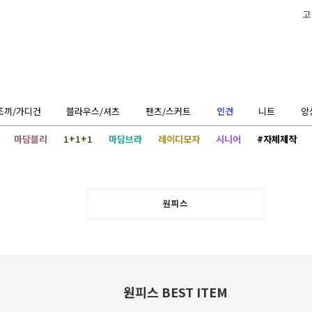
고
조끼/가디건
블라우스/셔츠
팬츠/스커트
인견
니트
앙
마담블리
1+1+1
마담브라
레이디모자
시니어
#자체제작
원피스
원피스 BEST ITEM