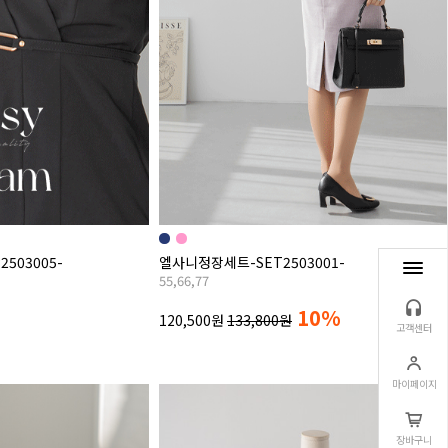
503005-
엘사니정장세트-SET2503001-
55,66,77
10%
120,500원
133,800원
고객센터
마이페이지
장바구니