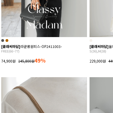
[클래씨마담]
라쿤롱원피스-OP2411003-
[클래씨마담]
울
FREE(66~77)
S(36),M(38)
49%
74,900원
145,800원
229,000원
44