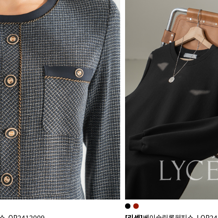
OP2412009-
[리센]
베이슬릿롱원피스-LOP241