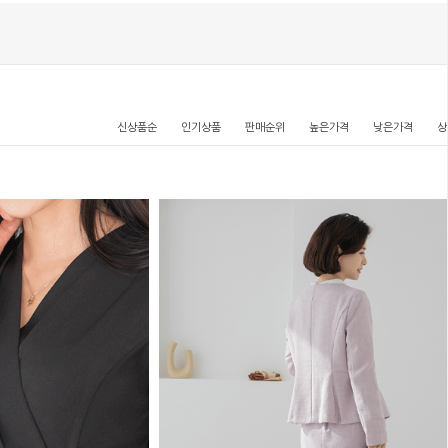
신상품순
인기상품
판매순위
높은가격
낮은가격
상