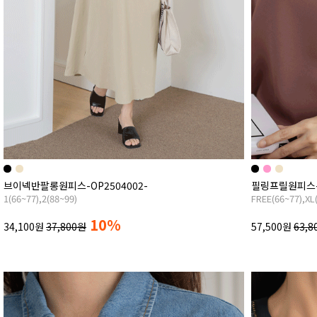
브이넥반팔롱원피스-OP2504002-
필링프릴원피스-O
1(66~77),2(88~99)
FREE(66~77),XL(
10%
34,100원
37,800원
57,500원
63,8