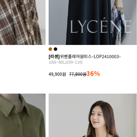
[리센]
위벤플레어원피스-LOP2410003-
1(66~88),2(99~110)
36%
49,900원
77,800원