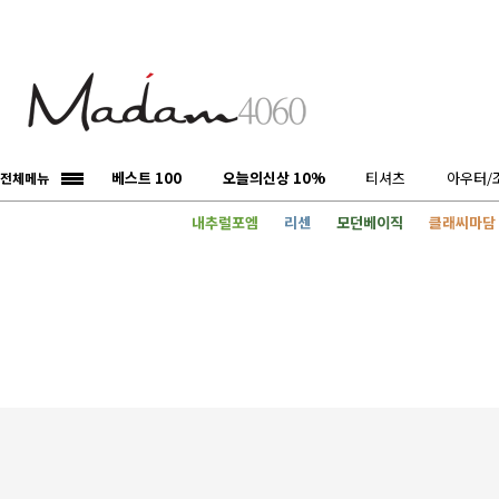
베스트 100
오늘의신상 10%
티셔츠
아우터/
전체메뉴
내추럴포엠
리센
모던베이직
클래씨마담