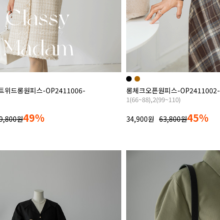
트위드롱원피스-OP2411006-
롱체크오픈원피스-OP2411002-
1(66~88),2(99~110)
49%
45%
9,800원
34,900원
63,800원