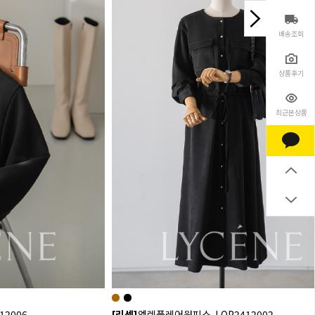
배송조회
상품후기
최근본상품
2006-
[리센]
엘렌플레어원피스-LOP2412002-