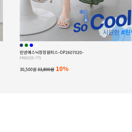
냉감인견원피스-OP2605007-
FREE(66~77),XL(88)
10%
26,900원
29,800원