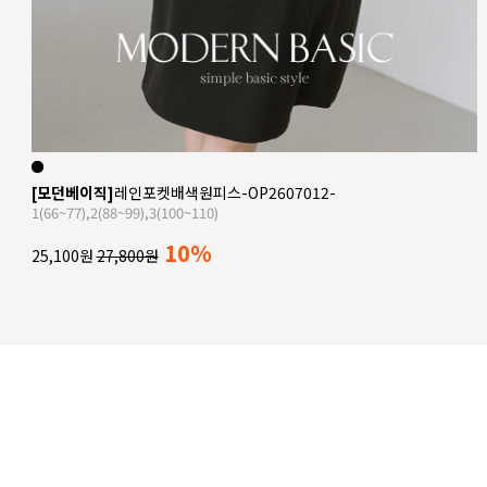
허리주름나염원피스-OP2606002-
L(66~77),XL(88),XXL(99)
10%
30,500원
33,800원