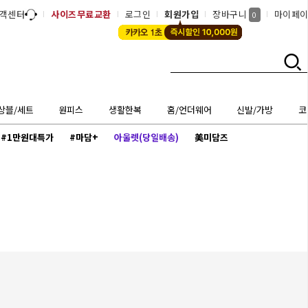
객센터
사이즈무료교환
로그인
회원가입
장바구니
마이페
0
상블/세트
원피스
생활한복
홈/언더웨어
신발/가방
코
#1만원대특가
#마담+
아울렛(당일배송)
美미담즈