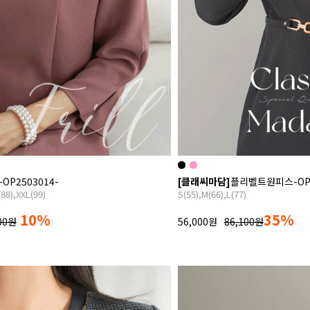
P2503014-
[클래씨마담]
플리벨트원피스-OP2
88),XXL(99)
S(55),M(66),L(77)
10%
35%
00원
56,000원
86,100원