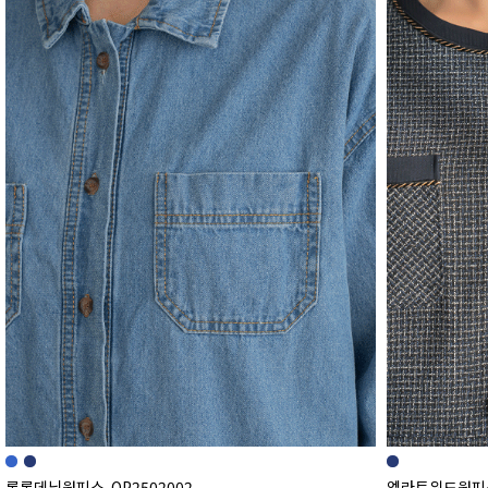
롱롱데님원피스-OP2502002-
엘라트위드원피스-