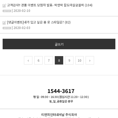
고객감사!! 경품 이벤트 당첨자 발표- 락앤락 칼도마살균블럭
(104)
| 2020-02-10
[댓글이벤트]내가 입고 싶은 봄 옷 스타일은?
(82)
| 2020-02-03
글쓰기
6
7
8
9
10
1544-3617
평 일 : 09:30 ~ 16:30 (점심시간 11:20 ~ 12:30 )
토,일,공휴일은 휴무
티엔피인터내셔날 주식회사