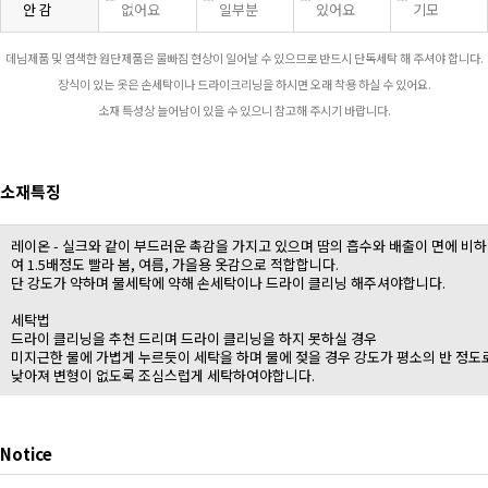
안 감
없어요
일부분
있어요
기모
데님제품 및 염색한 원단제품은 물빠짐 현상이 일어날 수 있으므로 반드시 단독세탁 해 주셔야 합니다.
장식이 있는 옷은 손세탁이나 드라이크리닝을 하시면 오래 착용 하실 수 있어요.
소재 특성상 늘어남이 있을 수 있으니 참고해 주시기 바랍니다.
소재특징
레이온 - 실크와 같이 부드러운 촉감을 가지고 있으며 땀의 흡수와 배출이 면에 비하
여 1.5배정도 빨라 봄, 여름, 가을용 옷감으로 적합합니다.
단 강도가 약하며 물세탁에 약해 손세탁이나 드라이 클리닝 해주셔야합니다.
세탁법
드라이 클리닝을 추천 드리며 드라이 클리닝을 하지 못하실 경우
미지근한 물에 가볍게 누르듯이 세탁을 하며 물에 젖을 경우 강도가 평소의 반 정도
낮아져 변형이 없도록 조심스럽게 세탁하여야합니다.
Notice