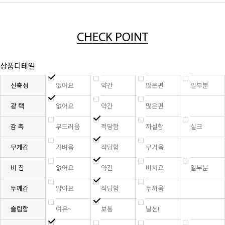
상품디테일
신축성
없어요
약간
많은편
일부분
광 택
없어요
약간
많은편
감 촉
부드러움
적당함
까실함
실크
무게감
가벼움
적당함
무거움
비 침
없어요
약간
비쳐요
일부분
두께감
얇아요
적당함
두꺼움
슬림함
여유~
보통
날씬!