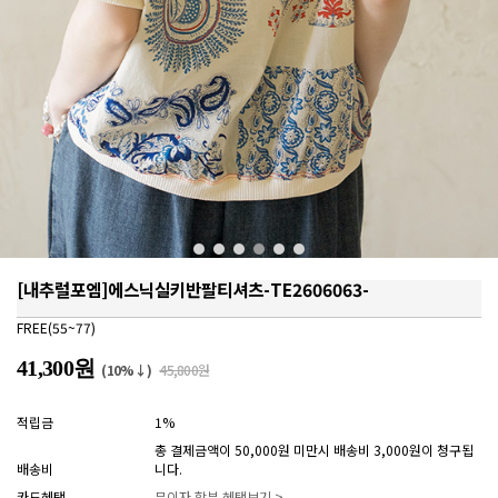
[내추럴포엠]에스닉실키반팔티셔츠-TE2606063-
FREE(55~77)
41,300원
(10%↓)
45,800원
적립금
1%
총 결제금액이 50,000원 미만시 배송비 3,000원이 청구됩
배송비
니다.
카드혜택
무이자 할부 혜택보기 >