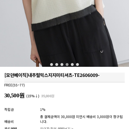
[모던베이직]내추럴믹스지지미티셔츠-TE2606009-
FREE(55~77)
30,500원
(15%↓)
35,800원
적립금
1%
총 결제금액이 30,000원 미만시 배송비 3,000원이 청구됩
배송비
니다.
카드혜택
무이자 할부 혜택보기 >