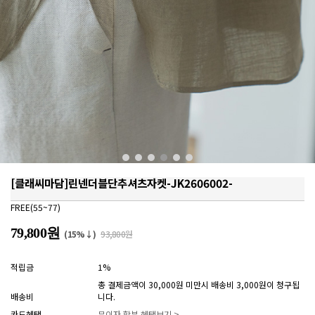
[클래씨마담]린넨더블단추셔츠자켓-JK2606002-
FREE(55~77)
79,800원
(15%↓)
93,800원
적립금
1%
총 결제금액이 30,000원 미만시 배송비 3,000원이 청구됩
배송비
니다.
카드혜택
무이자 할부 혜택보기 >