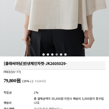
[클래씨마담]린넨체인자켓-JK2605029-
FREE(55~77)
79,800원
(15%↓)
93,800원
적립금
1%
총 결제금액이 30,000원 미만시 배송비 3,000원이 청구됩
배송비
니다.
카드혜택
무이자 할부 혜택보기 >