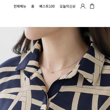
전체메뉴
홈
베스트100
오늘의신상