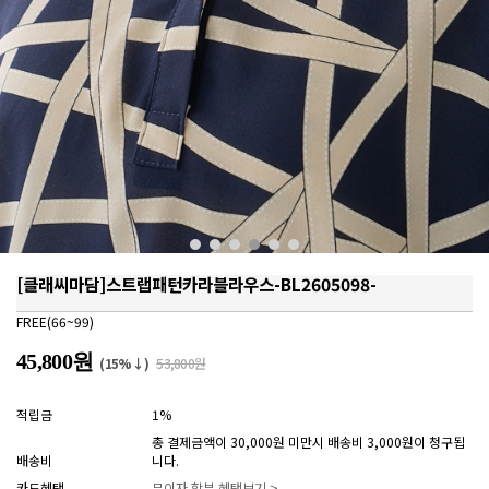
[클래씨마담]스트랩패턴카라블라우스-BL2605098-
FREE(66~99)
45,800원
(15%↓)
53,800원
적립금
1%
총 결제금액이 30,000원 미만시 배송비 3,000원이 청구됩
배송비
니다.
카드혜택
무이자 할부 혜택보기 >