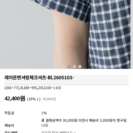
레이온면셔링체크셔츠-BL2605103-
L(66~77),XL(88~99),2XL(100~110)
42,400원
(15%↓)
49,800원
적립금
1%
총 결제금액이 30,000원 미만시 배송비 3,000원이 청구됩
배송비
니다.
카드혜택
무이자 할부 혜택보기 >