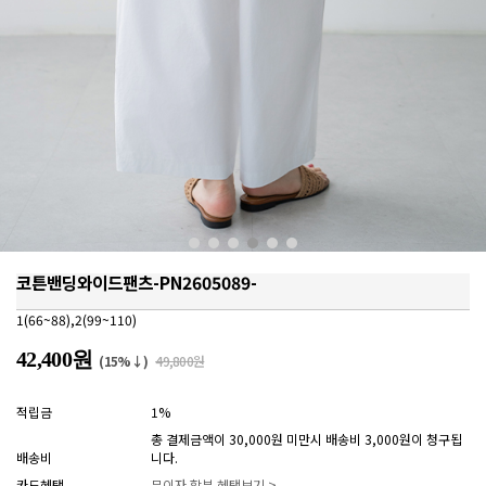
코튼밴딩와이드팬츠-PN2605089-
1(66~88),2(99~110)
42,400원
(15%↓)
49,800원
적립금
1%
총 결제금액이 30,000원 미만시 배송비 3,000원이 청구됩
배송비
니다.
카드혜택
무이자 할부 혜택보기 >