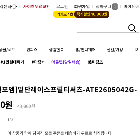
객센터
사이즈무료교환
로그인
회원가입
장바구니
마이페
0
상블/세트
원피스
생활한복
홈/언더웨어
신발/가방
코
#1만원대특가
#마담+
아울렛(당일배송)
美미담즈
럴포엠]
밑단레이스프릴티셔츠-ATE2605042G-
00원
43,800원
1%
이 상품과 함께 담겨진 모든 주문은 배송비가 무료로 처리됩니다.