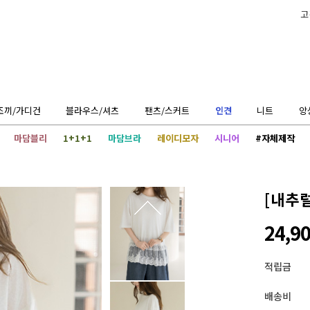
고
조끼/가디건
블라우스/셔츠
팬츠/스커트
인견
니트
앙
마담블리
1+1+1
마담브라
레이디모자
시니어
#자체제작
[내추
24,9
적립금
배송비