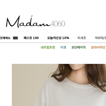
베스트 100
오늘의신상 10%
티셔츠
아우터/
전체메뉴
내추럴포엠
리센
모던베이직
클래씨마담