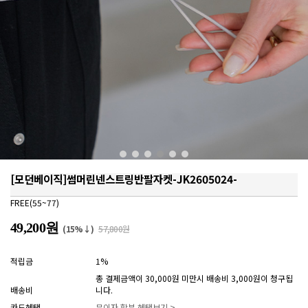
[모던베이직]썸머린넨스트링반팔자켓-JK2605024-
FREE(55~77)
49,200원
(15%↓)
57,800원
적립금
1%
총 결제금액이 30,000원 미만시 배송비 3,000원이 청구됩
배송비
니다.
카드혜택
무이자 할부 혜택보기 >