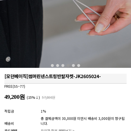
[모던베이직]썸머린넨스트링반팔자켓-JK2605024-
FREE(55~77)
49,200원
(15%↓)
57,800원
적립금
1%
총 결제금액이 30,000원 미만시 배송비 3,000원이 청구됩
배송비
니다.
카드혜택
무이자 할부 혜택보기 >