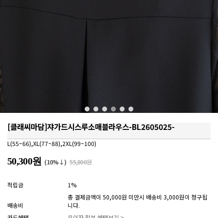
[클래씨마담]쟈가드시스루소매블라우스-BL2605025-
L(55~66),XL(77~88),2XL(99~100)
50,300원
(10%↓)
55,800원
적립금
1%
총 결제금액이 50,000원 미만시 배송비 3,000원이 청구됩
배송비
니다.
카드혜택
무이자 할부 혜택보기 >