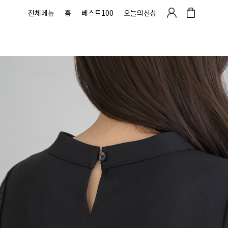
전체메뉴
홈
베스트100
오늘의신상