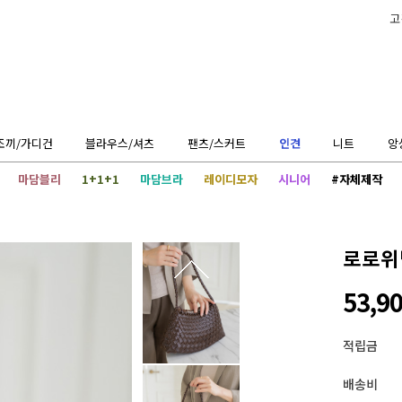
고
조끼/가디건
블라우스/셔츠
팬츠/스커트
인견
니트
앙
마담블리
1+1+1
마담브라
레이디모자
시니어
#자체제작
로로위
53,9
적립금
배송비