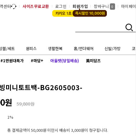
객센터
사이즈무료교환
로그인
회원가입
장바구니
마이페
0
상블/세트
원피스
생활한복
홈/언더웨어
신발/가방
코
#1만원대특가
#마담+
아울렛(당일배송)
美미담즈
빙미니토트백-BG2605003-
00원
59,800원
1%
총 결제금액이 50,000원 미만시 배송비 3,000원이 청구됩니다.