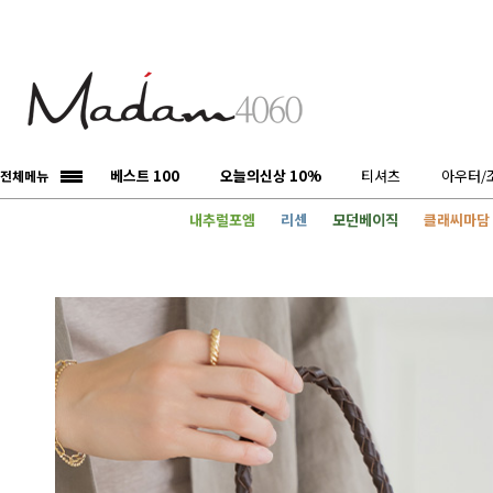
베스트 100
오늘의신상 10%
티셔츠
아우터/
전체메뉴
내추럴포엠
리센
모던베이직
클래씨마담