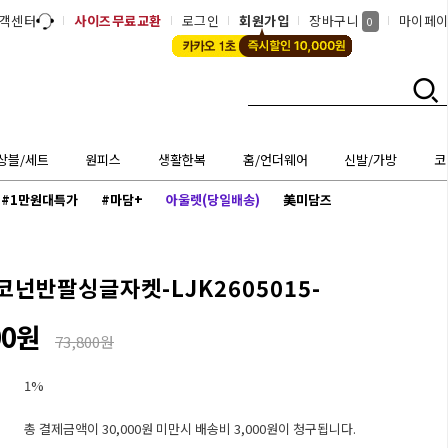
객센터
사이즈무료교환
로그인
회원가입
장바구니
마이페
0
상블/세트
원피스
생활한복
홈/언더웨어
신발/가방
코
#1만원대특가
#마담+
아울렛(당일배송)
美미담즈
코넌반팔싱글자켓-LJK2605015-
00원
73,800원
1%
총 결제금액이 30,000원 미만시 배송비 3,000원이 청구됩니다.