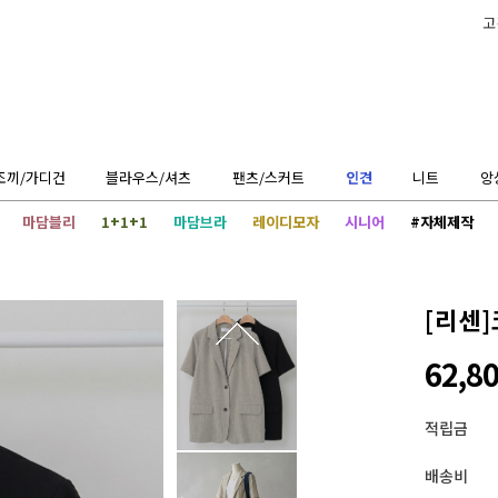
고
조끼/가디건
블라우스/셔츠
팬츠/스커트
인견
니트
앙
마담블리
1+1+1
마담브라
레이디모자
시니어
#자체제작
[리센]
62,8
적립금
배송비