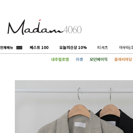
베스트 100
오늘의신상 10%
티셔츠
아우터/
전체메뉴
내추럴포엠
리센
모던베이직
클래씨마담