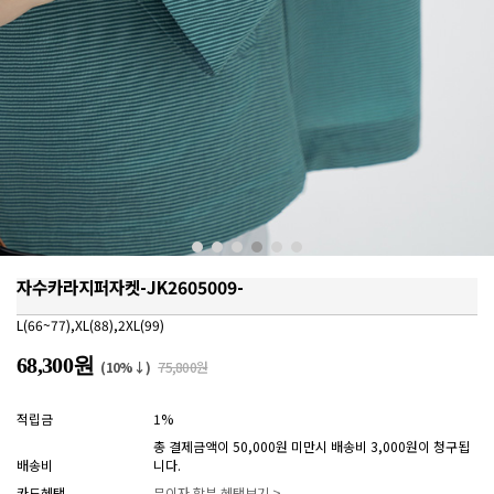
자수카라지퍼자켓-JK2605009-
L(66~77),XL(88),2XL(99)
68,300원
(10%↓)
75,800원
적립금
1%
총 결제금액이 50,000원 미만시 배송비 3,000원이 청구됩
배송비
니다.
카드혜택
무이자 할부 혜택보기 >