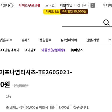
객센터
사이즈무료교환
로그인
회원가입
장바구니
마이페
0
상블/세트
원피스
생활한복
홈/언더웨어
신발/가방
코
#1만원대특가
#마담+
아울렛(당일배송)
美미담즈
이프나염티셔츠-TE2605021-
00원
23,800원
1%
총 결제금액이 50,000원 미만시 배송비 3,000원이 청구됩니다.