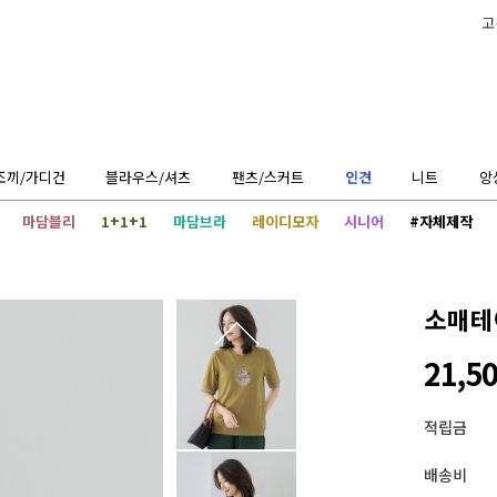
고
조끼/가디건
블라우스/셔츠
팬츠/스커트
인견
니트
앙
마담블리
1+1+1
마담브라
레이디모자
시니어
#자체제작
소매테
21,5
적립금
배송비