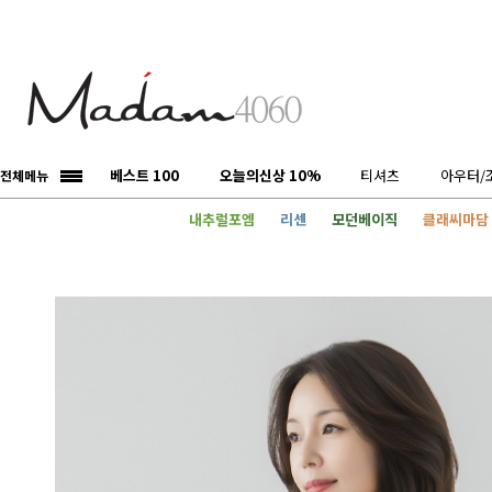
베스트 100
오늘의신상 10%
티셔츠
아우터/
전체메뉴
내추럴포엠
리센
모던베이직
클래씨마담