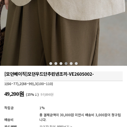
[모던베이직]모던우드단추린넨조끼-VE2605002-
1(66~77),2(88~99),3(100~110)
49,200원
(15%↓)
57,800원
적립금
1%
총 결제금액이 30,000원 미만시 배송비 3,000원이 청구됩
배송비
니다.
카드혜택
무이자 할부 혜택보기 >