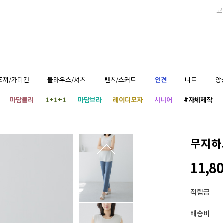
고
조끼/가디건
블라우스/셔츠
팬츠/스커트
인견
니트
앙
마담블리
1+1+1
마담브라
레이디모자
시니어
#자체제작
무지하
11,8
적립금
배송비