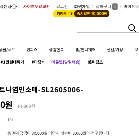
객센터
사이즈무료교환
로그인
회원가입
장바구니
마이페
0
상블/세트
원피스
생활한복
홈/언더웨어
신발/가방
코
#1만원대특가
#마담+
아울렛(당일배송)
美미담즈
트나염민소매-SL2605006-
00원
13,800원
1%
총 결제금액이 30,000원 미만시 배송비 3,000원이 청구됩니다.