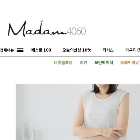
베스트 100
오늘의신상 10%
티셔츠
아우터/
전체메뉴
내추럴포엠
리센
모던베이직
클래씨마담