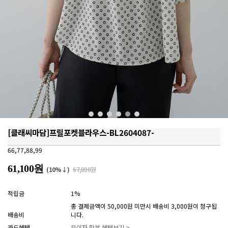
[클래씨마담]프릴포켓블라우스-BL2604087-
66,77,88,99
61,100원
(10%↓)
67,800원
적립금
1%
총 결제금액이 50,000원 미만시 배송비 3,000원이 청구됩
배송비
니다.
카드혜택
무이자 할부 혜택보기 >