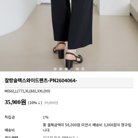
찰랑슬랙스와이드팬츠-PN2604064-
M(66),L(77),XL(88),XXL(99)
35,900원
(10%↓)
39,800원
적립금
1%
총 결제금액이 50,000원 미만시 배송비 3,000원이 청구됩
배송비
니다.
카드혜택
무이자 할부 혜택보기 >