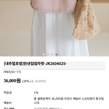
[내추럴포엠]린넨집업자켓-JK2604025-
FREE(55~77)
56,000원
(15%↓)
65,800원
적립금
1%
총 결제금액이 30,000원 미만시 배송비 3,000원이 청구됩
배송비
니다.
카드혜택
무이자 할부 혜택보기 >