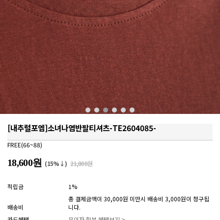
[내추럴포엠]소녀나염반팔티셔츠-TE2604085-
FREE(66~88)
18,600원
(15%↓)
21,800원
적립금
1%
총 결제금액이 30,000원 미만시 배송비 3,000원이 청구됩
배송비
니다.
카드혜택
무이자 할부 혜택보기 >