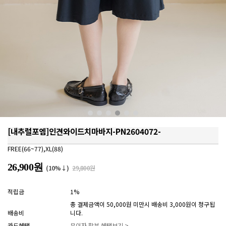
[내추럴포엠]인견와이드치마바지-PN2604072-
FREE(66~77),XL(88)
26,900원
(10%↓)
29,800원
적립금
1%
총 결제금액이 50,000원 미만시 배송비 3,000원이 청구됩
배송비
니다.
카드혜택
무이자 할부 혜택보기 >