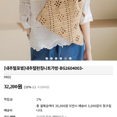
[내추럴포엠]내추럴펀칭니트가방-BG2604003-
FREE
32,200원
(15%↓)
37,800원
적립금
1%
총 결제금액이 30,000원 미만시 배송비 3,000원이 청구됩
배송비
니다.
카드혜택
무이자 할부 혜택보기 >