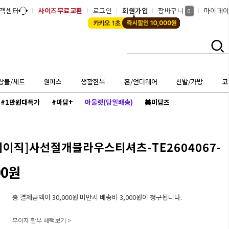
객센터
사이즈무료교환
로그인
회원가입
장바구니
마이페
0
상블/세트
원피스
생활한복
홈/언더웨어
신발/가방
코
#1만원대특가
#마담+
아울렛(당일배송)
美미담즈
베이직]
사선절개블라우스티셔츠-TE2604067-
00원
총 결제금액이 30,000원 미만시 배송비 3,000원이 청구됩니다.
무이자 할부 혜택보기 >