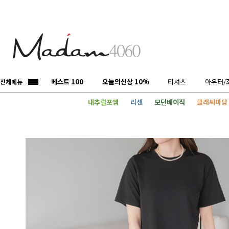
베스트 100
오늘의신상 10%
티셔츠
아우터/
전체메뉴
내추럴포엠
리센
모던베이직
클래씨마담