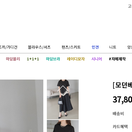
고
조끼/가디건
블라우스/셔츠
팬츠/스커트
인견
니트
앙
마담블리
1+1+1
마담브라
레이디모자
시니어
#자체제작
[모던
37,8
배송비
카드혜택