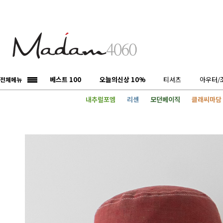
베스트 100
오늘의신상 10%
티셔츠
아우터/
전체메뉴
내추럴포엠
리센
모던베이직
클래씨마담