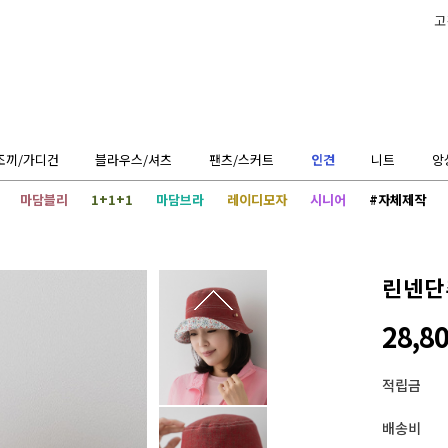
고
조끼/가디건
블라우스/셔츠
팬츠/스커트
인견
니트
앙
마담블리
1+1+1
마담브라
레이디모자
시니어
#자체제작
린넨단
28,8
적립금
배송비