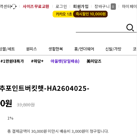
객센터
사이즈무료교환
로그인
회원가입
장바구니
마이페
0
상블/세트
원피스
생활한복
홈/언더웨어
신발/가방
코
#1만원대특가
#마담+
아울렛(당일배송)
美미담즈
추포인트버킷햇-HA2604025-
00원
33,800원
1%
총 결제금액이 30,000원 미만시 배송비 3,000원이 청구됩니다.