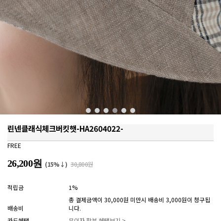
린넨클래식체크버킷햇-HA2604022-
FREE
26,200원
(15%↓)
30,800원
적립금
1%
총 결제금액이 30,000원 미만시 배송비 3,000원이 청구됩
배송비
니다.
카드혜택
무이자 할부 혜택보기 >