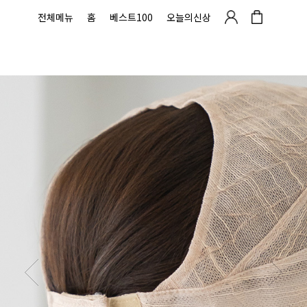
전체메뉴
홈
베스트100
오늘의신상