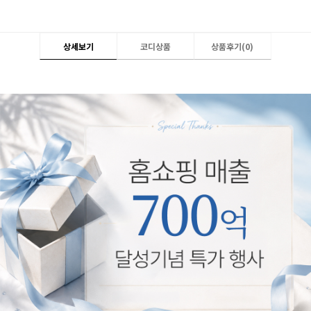
상세보기
코디상품
상품후기(
0
)