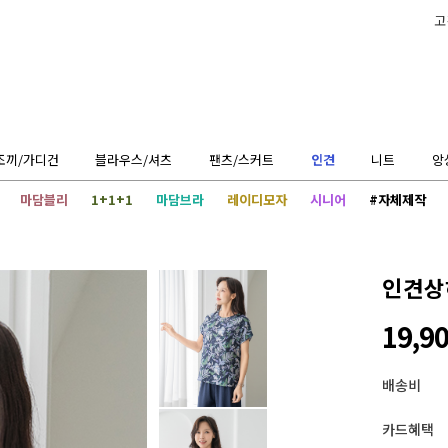
고
조끼/가디건
블라우스/셔츠
팬츠/스커트
인견
니트
앙
마담블리
1+1+1
마담브라
레이디모자
시니어
#자체제작
인견상하
19,9
배송비
카드혜택