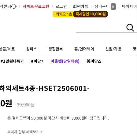
객센터
사이즈무료교환
로그인
회원가입
장바구니
마이페
0
상블/세트
원피스
생활한복
홈/언더웨어
신발/가방
코
#1만원대특가
#마담+
아울렛(당일배송)
美미담즈
의세트4종-HSET2506001-
00원
39,900원
총 결제금액이 50,000원 미만시 배송비 3,000원이 청구됩니다.
무이자 할부 혜택보기 >