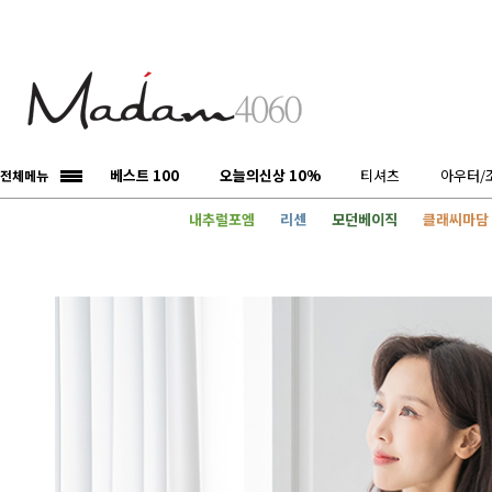
베스트 100
오늘의신상 10%
티셔츠
아우터/
전체메뉴
내추럴포엠
리센
모던베이직
클래씨마담