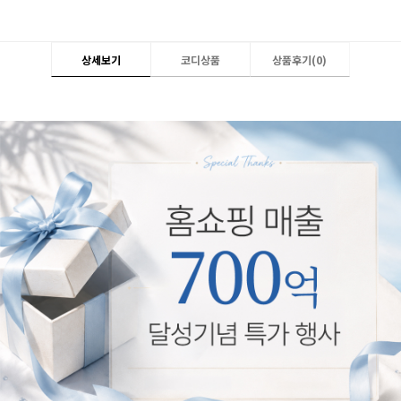
상세보기
코디상품
상품후기(
0
)