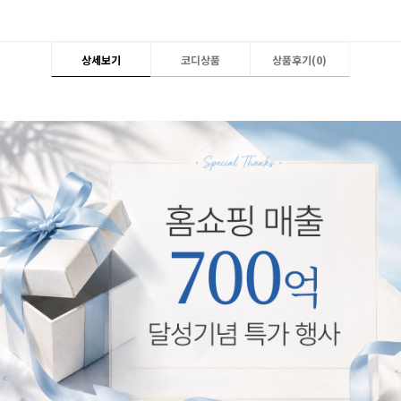
상세보기
코디상품
상품후기(
0
)