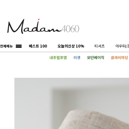
베스트 100
오늘의신상 10%
티셔츠
아우터/
전체메뉴
내추럴포엠
리센
모던베이직
클래씨마담