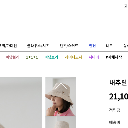
고
조끼/가디건
블라우스/셔츠
팬츠/스커트
인견
니트
앙
마담블리
1+1+1
마담브라
레이디모자
시니어
#자체제작
내추럴버
21,1
적립금
배송비