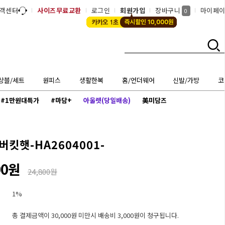
객센터
사이즈무료교환
로그인
회원가입
장바구니
마이페
0
상블/세트
원피스
생활한복
홈/언더웨어
신발/가방
코
#1만원대특가
#마담+
아울렛(당일배송)
美미담즈
킷햇-HA2604001-
00원
24,800원
1%
총 결제금액이 30,000원 미만시 배송비 3,000원이 청구됩니다.