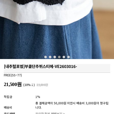
[내추럴포엠]부클단추뷔스티에-VE2603016-
FREE(55~77)
21,500원
(10%↓)
23,800원
적립금
1%
총 결제금액이 50,000원 미만시 배송비 3,000원이 청구됩
배송비
니다.
카드혜택
무이자 할부 혜택보기 >