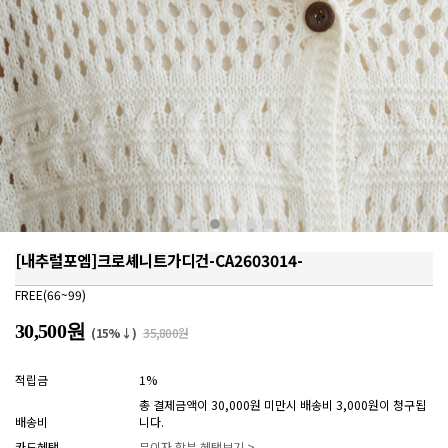
[내추럴포엠]크로셰니트가디건-CA2603014-
FREE(66~99)
30,500원
(15%↓)
35,800원
적립금
1%
총 결제금액이 30,000원 미만시 배송비 3,000원이 청구됩
배송비
니다.
카드혜택
무이자 할부 혜택보기 >