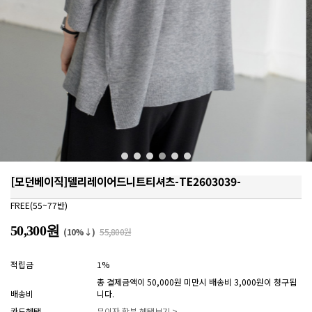
[모던베이직]델리레이어드니트티셔츠-TE2603039-
FREE(55~77반)
50,300원
(10%↓)
55,800원
적립금
1%
총 결제금액이 50,000원 미만시 배송비 3,000원이 청구됩
배송비
니다.
카드혜택
무이자 할부 혜택보기 >