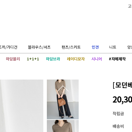
고
조끼/가디건
블라우스/셔츠
팬츠/스커트
인견
니트
앙
마담블리
1+1+1
마담브라
레이디모자
시니어
#자체제작
[모던
20,3
적립금
배송비