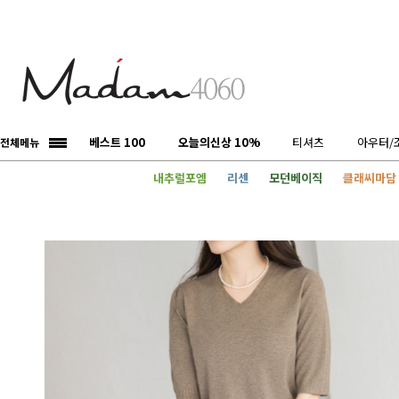
베스트 100
오늘의신상 10%
티셔츠
아우터/
전체메뉴
내추럴포엠
리센
모던베이직
클래씨마담