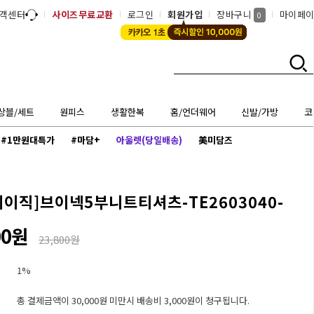
객센터
사이즈무료교환
로그인
회원가입
장바구니
마이페
0
상블/세트
원피스
생활한복
홈/언더웨어
신발/가방
코
#1만원대특가
#마담+
아울렛(당일배송)
美미담즈
베이직]
브이넥5부니트티셔츠-TE2603040-
00원
23,800원
1%
총 결제금액이 30,000원 미만시 배송비 3,000원이 청구됩니다.