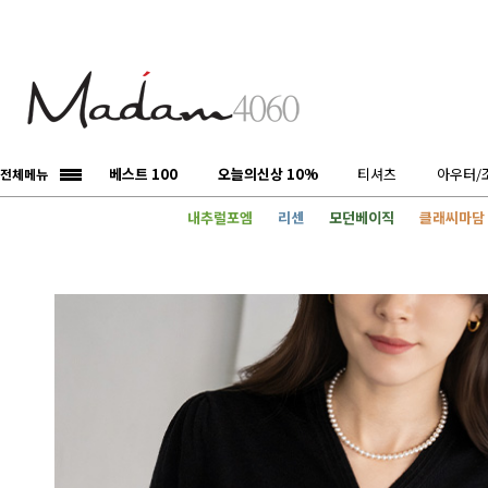
베스트 100
오늘의신상 10%
티셔츠
아우터/
전체메뉴
내추럴포엠
리센
모던베이직
클래씨마담