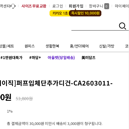
객센터
사이즈무료교환
로그인
회원가입
장바구니
마이페
0
상블/세트
원피스
생활한복
홈/언더웨어
신발/가방
코
#1만원대특가
#마담+
아울렛(당일배송)
美미담즈
베이직]
퍼프입체단추가디건-CA2603011-
00원
53,800원
1%
총 결제금액이 30,000원 미만시 배송비 3,000원이 청구됩니다.