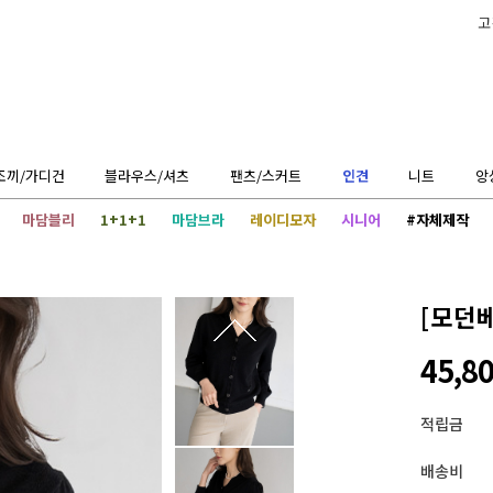
고
조끼/가디건
블라우스/셔츠
팬츠/스커트
인견
니트
앙
마담블리
1+1+1
마담브라
레이디모자
시니어
#자체제작
[모던
45,8
적립금
배송비