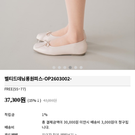
벨티드데님롱원피스-OP2603002-
FREE(55~77)
37,300원
(15%↓)
43,800원
적립금
1%
총 결제금액이 30,000원 미만시 배송비 3,000원이 청구됩
배송비
니다.
카드혜택
무이자 할부 혜택보기 >