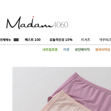
베스트 100
오늘의신상 10%
티셔츠
아우터/
전체메뉴
내추럴포엠
리센
모던베이직
클래씨마담