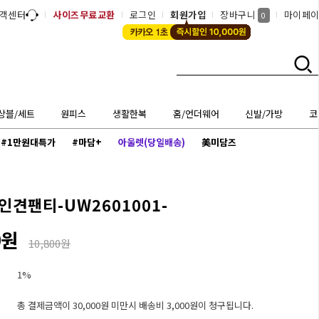
객센터
사이즈무료교환
로그인
회원가입
장바구니
마이페
0
상블/세트
원피스
생활한복
홈/언더웨어
신발/가방
코
#1만원대특가
#마담+
아울렛(당일배송)
美미담즈
인견팬티-UW2601001-
0원
10,800원
1%
총 결제금액이 30,000원 미만시 배송비 3,000원이 청구됩니다.