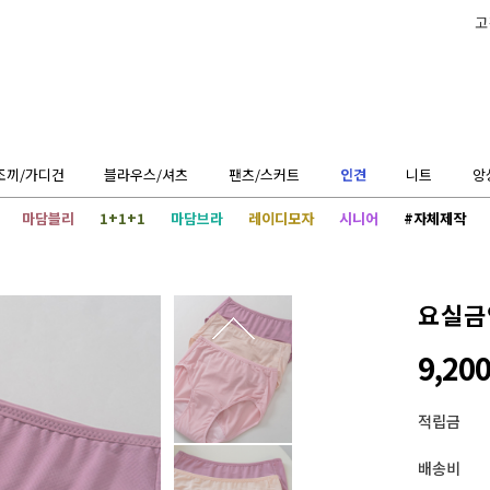
고
조끼/가디건
블라우스/셔츠
팬츠/스커트
인견
니트
앙
마담블리
1+1+1
마담브라
레이디모자
시니어
#자체제작
요실금
9,20
적립금
배송비